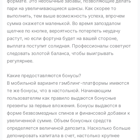
формате. Это необычные забавы, позволяющие делать
пари на увеличивающиеся шансы. Как скорее то
выполнить, тем выше возможность успеха, впрочем
сумма окажется маленькой. Во время запоздалом
щелчке по кнопке, вероятность потерпеть неудачу
растут, но если фортуна будет на вашей стороне,
выплата поступит солидная. Профессионалы советуют
следовать золотой баланса, чтобы выигрывать
регулярнее.
Какие предоставляются бонусы?
В мобильной варианте гэмблинг-платформы имеются
те же бонусы, что в настольной. Начинающим
пользователям как правило выдаются бонусные
презенты за первые вложения. Бонусы выдаются в
форме безвозмездных спинов и финансовой добавки к
увеличенной сумме. Объем бонусных средств
определяется величиной депозита. Насколько больше
депонировать капитала в счет, настолько крупнее