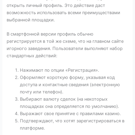
открыть личный профиль. Это действие даст
возможность использовать всеми преимуществами
выбранной площадки.
В смартфонной версии профиль обычно
регистрируется в той же схеме, что на главном сайте
игорного заведения. Пользователи выполняют набор
стандартных действий:
Нажимают по опции «Регистрация».
Оформляют короткую форму, указывая код
доступа и контактные сведения (электронную
почту или телефон).
Выбирают валюту сделок (на некоторых
площадках она определяется по умолчанию).
Выражают свое принятие с правилами казино.
Подтверждают, что хотят зарегистрироваться в
платформе.