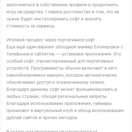
залогиниться в собственном профиле и продолжить
игру на средства. Главное достоинство в том, что не
нужно будет инсталлировать софт и вносить
стоимость за сервисы.
Игровой процесс через портативное софт
Еще ещё один вариант обходной маневр блокировок с
телефонов и таблетов, — установка приложения. Это
особый софт, спроектированный для портативных
устройств. Программисты обычно включают в него
самообновляемое зеркало, которое автоматически
обеспечивает доступ к ограниченному казино.
Благодаря данному софт может функционировать в
любых странах, обходя региональные запреты.
Благодаря использованию приложения, геймеры
проникают в виртуальный клуб в обход использования
дублей сайтов и прочих методов.
В остальном программа не различается от