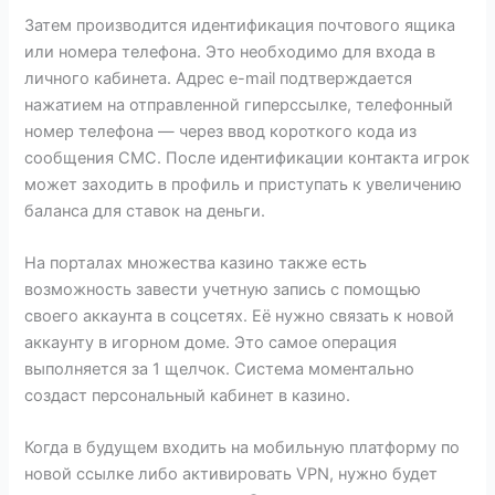
Затем производится идентификация почтового ящика
или номера телефона. Это необходимо для входа в
личного кабинета. Адрес e-mail подтверждается
нажатием на отправленной гиперссылке, телефонный
номер телефона — через ввод короткого кода из
сообщения СМС. После идентификации контакта игрок
может заходить в профиль и приступать к увеличению
баланса для ставок на деньги.
На порталах множества казино также есть
возможность завести учетную запись с помощью
своего аккаунта в соцсетях. Её нужно связать к новой
аккаунту в игорном доме. Это самое операция
выполняется за 1 щелчок. Система моментально
создаст персональный кабинет в казино.
Когда в будущем входить на мобильную платформу по
новой ссылке либо активировать VPN, нужно будет