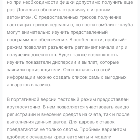
но при необходимости фишки допустимо получить еще
раз. Довольно обновить страничку с игровым
автоматом. С предоставленных трюков получение
настоящих призов нереально, но гости гэмблинг-клуба
могут внимательно изучить представленный
программное обеспечение. В особенности, пробный-
режим позволяет разъяснить регламент начала игр и
получения джекпотов. Будет также возможность
изучить показатели дисперсии и выплат, которые
заявили производители. Основываясь на этой
информации можно создать список самых выгодных
аппаратов в казино.
В портативной версии тестовый режим предоставлен
круглосуточно. В нем позволяется участвовать как до
регистрации и внесения средств на счета, так и после
выполнения данных шагов. Для даровых ставок
предлагаются не только слоты. Пробным вариантом
вдобавок оснащены краш-автоматы и модели