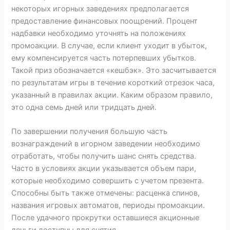
некоторых игорных заведениях предполагается
предоставление финансовых поощрений. Процент
надбавки необходимо уточнять на положениях
промоакции. В случае, если клиент уходит в убыток,
ему компенсируется часть потерпевших убытков.
Такой приз обозначается «кешбэк». Это засчитывается
по результатам игры в течение короткий отрезок часа,
указанный в правилах акции. Каким образом правило,
это одна семь дней или тридцать дней.
По завершении получения большую часть
вознаграждений в игорном заведении необходимо
отработать, чтобы получить шанс снять средства.
Часто в условиях акции указывается объем пари,
которые необходимо совершить с учетом презента.
Способны быть также отмечены: расценка спинов,
названия игровых автоматов, периоды промоакции.
После удачного прокрутки оставшиеся акционные
деньги доступны для снятия.