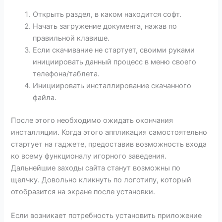
Открыть раздел, в каком находится софт.
Начать загружение документа, нажав по
правильной клавише.
Если скачивание не стартует, своими руками
инициировать данный процесс в меню своего
телефона/таблета.
Инициировать инсталлирование скачанного
файла.
После этого необходимо ожидать окончания
инсталляции. Когда этого аппликация самостоятельно
стартует на гаджете, предоставив возможность входа
ко всему функционалу игорного заведения.
Дальнейшие заходы сайта станут возможны по
щелчку. Довольно кликнуть по логотипу, который
отобразится на экране после установки.
Если возникает потребность установить приложение