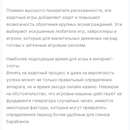
Помимо высокого показателя рискованности, эти
азартные игры добавляют азарт и повышают
возможность обретения крупных вознаграждений. Эти
выбирают искушенные любители игр, хайроллеры и
игроки, которые для значительных денежных наград
готовы к затяжным игровым сессиям.
Наиболее подходящее время для игры в интернет-
слоты.
Влиять на азартный процесс и даже на вероятность
успеха может не только правильный определение
аппарата, но и время захода онлайн казино. Невзирая
на обстоятельство, что игровые машины действуют на
фундаменте генератора случайных чисел, имеются
некоторые факторы, которые могут превратить
определенное период более удобным для спинов
барабанов.