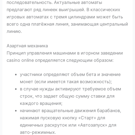
последовательность. Актуальные автоматы
предлагают ряд линеек выигрышей. В классических
игровых автоматах с тремя цилиндрами может быть
всего одна платёжная линия, занимающая центральный
линию.
Азартная механика
Принцип управления машинами в игорном заведении
casino online определяется следующим образом:
участники определяют объем бета и значение
монет (если имеется такая возможность);
в случае нужды активируют требуемое объем
строк, что задает общую сумму ставки для
каждого вращения;
начинают вращательные движения барабанов,
нажимая пусковую кнопку «Старт» для
единичных раскруток или «Автозапуск» для
авто-режимных.