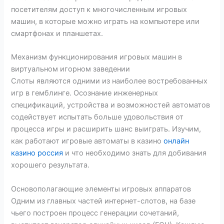
посетителям доступ к многочисленным игровых
машин, в которые можно играть на компьютере или
смартфонах и планшетах.
Механизм функционирования игровых машин в
виртуальном игорном заведении
Слоты являются одними из наиболее востребованных
игр в гемблинге. Осознание инженерных
спецификаций, устройства и возможностей автоматов
содействует испытать больше удовольствия от
процесса игры и расширить шанс выиграть. Изучим,
как работают игровые автоматы в казино
онлайн
казино россия
и что необходимо знать для добивания
хорошего результата.
Основополагающие элементы игровых аппаратов
Одним из главных частей интернет-слотов, на базе
чьего построен процесс генерации сочетаний,