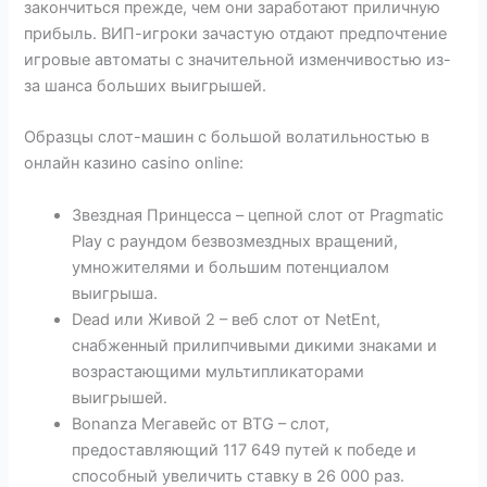
закончиться прежде, чем они заработают приличную
прибыль. ВИП-игроки зачастую отдают предпочтение
игровые автоматы с значительной изменчивостью из-
за шанса больших выигрышей.
Образцы слот-машин с большой волатильностью в
онлайн казино casino online:
Звездная Принцесса – цепной слот от Pragmatic
Play с раундом безвозмездных вращений,
умножителями и большим потенциалом
выигрыша.
Dead или Живой 2 – веб слот от NetEnt,
снабженный прилипчивыми дикими знаками и
возрастающими мультипликаторами
выигрышей.
Bonanza Мегавейс от BTG – слот,
предоставляющий 117 649 путей к победе и
способный увеличить ставку в 26 000 раз.