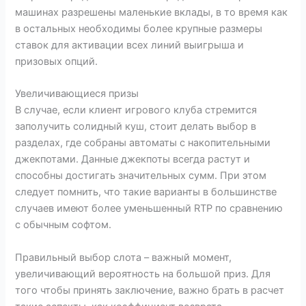
машинах разрешены маленькие вклады, в то время как
в остальных необходимы более крупные размеры
ставок для активации всех линий выигрыша и
призовых опций.
Увеличивающиеся призы
В случае, если клиент игрового клуба стремится
заполучить солидный куш, стоит делать выбор в
разделах, где собраны автоматы с накопительными
джекпотами. Данные джекпоты всегда растут и
способны достигать значительных сумм. При этом
следует помнить, что такие варианты в большинстве
случаев имеют более уменьшенный RTP по сравнению
с обычным софтом.
Правильный выбор слота – важный момент,
увеличивающий вероятность на большой приз. Для
того чтобы принять заключение, важно брать в расчет