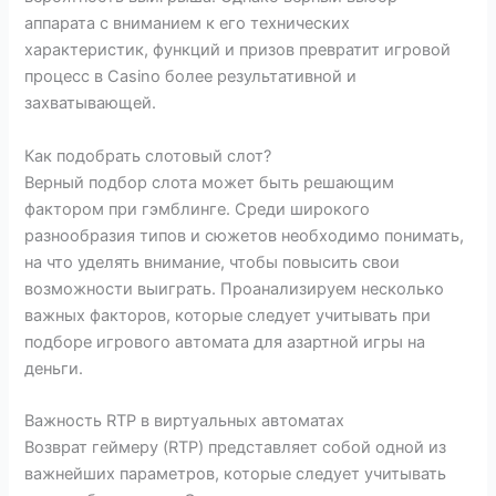
аппарата с вниманием к его технических
характеристик, функций и призов превратит игровой
процесс в Casino более результативной и
захватывающей.
Как подобрать слотовый слот?
Верный подбор слота может быть решающим
фактором при гэмблинге. Среди широкого
разнообразия типов и сюжетов необходимо понимать,
на что уделять внимание, чтобы повысить свои
возможности выиграть. Проанализируем несколько
важных факторов, которые следует учитывать при
подборе игрового автомата для азартной игры на
деньги.
Важность RTP в виртуальных автоматах
Возврат геймеру (RTP) представляет собой одной из
важнейших параметров, которые следует учитывать