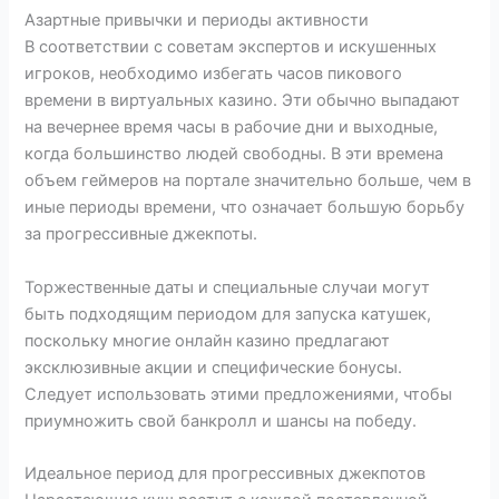
Азартные привычки и периоды активности
В соответствии с советам экспертов и искушенных
игроков, необходимо избегать часов пикового
времени в виртуальных казино. Эти обычно выпадают
на вечернее время часы в рабочие дни и выходные,
когда большинство людей свободны. В эти времена
объем геймеров на портале значительно больше, чем в
иные периоды времени, что означает большую борьбу
за прогрессивные джекпоты.
Торжественные даты и специальные случаи могут
быть подходящим периодом для запуска катушек,
поскольку многие онлайн казино предлагают
эксклюзивные акции и специфические бонусы.
Следует использовать этими предложениями, чтобы
приумножить свой банкролл и шансы на победу.
Идеальное период для прогрессивных джекпотов