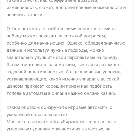
такие аспекты, как коэффициент возврата,
изменчивость, сюжет, дополнительные возможности и
величина ставки.
Отбор автомата с наибольшими вероятностями на
победу может показаться сложной вопросом,
особенно для начинающих. Однако, обладая значимую
данные и используя нужные подходы, можно
значительно улучшить свои перспективы на победу.
Затем в материале рассмотрим, как найти автомат с
заданной волатильностью. А ещё ключевые условия,
устанавливающие, какой именно аппарат с высокой
шансом принесет хороший приз и как подбирать
топовые автоматы в онлайн казино онлайн казино.
Каким образом обнаружить игровые автоматы с
умеренной волатильностью
Многие пользователей выбирают интернет-игры с
умеренным уровнем опасности из-за частых, но