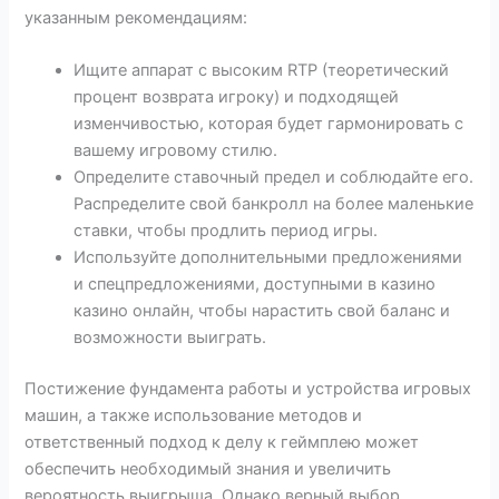
указанным рекомендациям:
Ищите аппарат с высоким RTP (теоретический
процент возврата игроку) и подходящей
изменчивостью, которая будет гармонировать с
вашему игровому стилю.
Определите ставочный предел и соблюдайте его.
Распределите свой банкролл на более маленькие
ставки, чтобы продлить период игры.
Используйте дополнительными предложениями
и спецпредложениями, доступными в казино
казино онлайн, чтобы нарастить свой баланс и
возможности выиграть.
Постижение фундамента работы и устройства игровых
машин, а также использование методов и
ответственный подход к делу к геймплею может
обеспечить необходимый знания и увеличить
вероятность выигрыша. Однако верный выбор