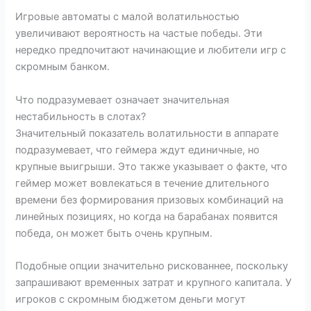
Игровые автоматы с малой волатильностью
увеличивают вероятность на частые победы. Эти
нередко предпочитают начинающие и любители игр с
скромным банком.
Что подразумевает означает значительная
нестабильность в слотах?
Значительный показатель волатильности в аппарате
подразумевает, что геймера ждут единичные, но
крупные выигрыши. Это также указывает о факте, что
геймер может вовлекаться в течение длительного
времени без формирования призовых комбинаций на
линейных позициях, но когда на барабанах появится
победа, он может быть очень крупным.
Подобные опции значительно рискованнее, поскольку
запрашивают временных затрат и крупного капитала. У
игроков с скромным бюджетом деньги могут