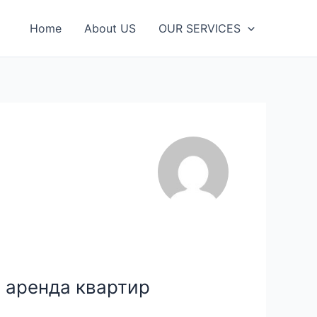
Home
About US
OUR SЕRVІСЕЅ
я аренда квартир