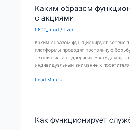
в
Каким образом функцион
интернет-
с акциями
казино
с
9600_prod
/
fiverr
бонусами.
Каким образом функционирует сервис т
платформы проводят постоянную борьбу 
технической поддержки. В каждом дост
индивидуальный внимание к посетителя
Каким
Read More »
образом
функционирует
сервис
технической
поддержки
Как функционирует служ
виртуального