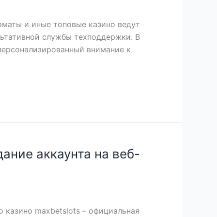
оматы и иные топовые казино ведут
льтативной службы техподдержки. В
 персонализированный внимание к
ание аккаунта на веб-
о казино maxbetslots – официальная