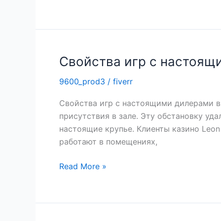
игровых
процессов
с
реальными
крупье
Свойства игр с настоящи
в
9600_prod3
/
fiverr
виртуальных
казино
Свойства игр с настоящими дилерами в 
с
присутствия в зале. Эту обстановку уд
акциями.
настоящие крупье. Клиенты казино Leon
работают в помещениях,
Свойства
Read More »
игр
с
настоящими
дилерами