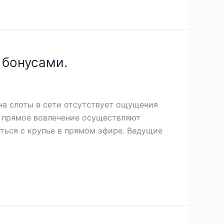
 бонусами.
на слоты в сети отсутствует ощущения
х прямое вовлечение осуществляют
ться с крупье в прямом эфире. Ведущие