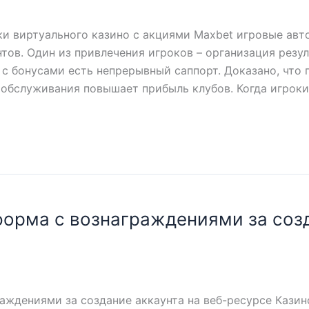
и виртуального казино с акциями Maxbet игровые авт
тов. Один из привлечения игроков – организация резу
с бонусами есть непрерывный саппорт. Доказано, что
 обслуживания повышает прибыль клубов. Когда игроки
орма с вознаграждениями за созд
аждениями за создание аккаунта на веб-ресурсе Казин