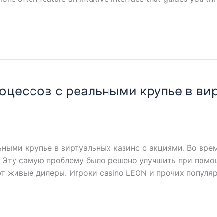
оцессов с реальными крупье в вир
ьными крупье в виртуальных казино с акциями. Во вре
. Эту самую проблему было решено улучшить при помощ
т живые дилеры. Игроки casino LEON и прочих популя