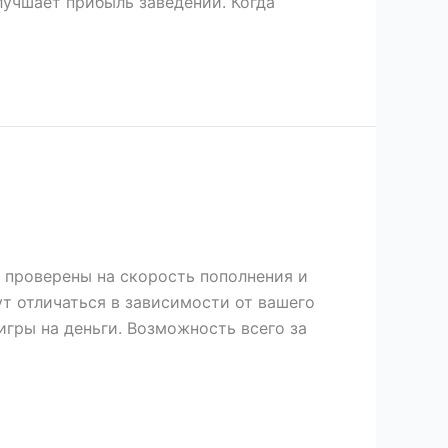
учшает прибыль заведений. Когда
 проверены на скорость пополнения и
ут отличаться в зависимости от вашего
гры на деньги. Возможность всего за