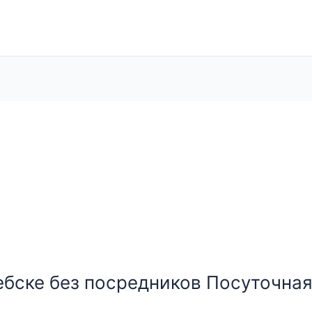
ебске без посредников Посуточна