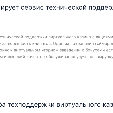
ирует сервис технической поддер
ехнической поддержки виртуального казино с акциями 
за лояльность клиентов. Один из сохранения геймеро
ойном виртуальном игорном заведении с бонусами есть
м и высокий качество обслуживания улучшает выручк
ба техподдержки виртуального ка