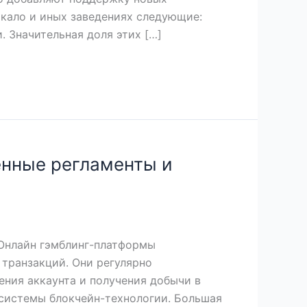
кало и иных заведениях следующие:
 Значительная доля этих […]
енные регламенты и
 Онлайн гэмблинг-платформы
 транзакций. Они регулярно
ния аккаунта и получения добычи в
 системы блокчейн-технологии. Большая