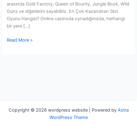
arasında Gold Factory, Queen of Bounty, Jungle Book, Wild
Guns ve diğerlerini sayabiliriz. En Çok Kazandıran Slot
Oyunu Hangisi? Online casinoda oynadığınızda, herhangi
bir yere […]
En
Read More »
Çok
Kazandıran
Slot
Oyunları
Copyright © 2026 wordpress website | Powered by
Astra
WordPress Theme